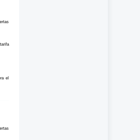
ertas
arifa
ra el
ertas