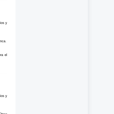
ios y
anca.
ra el
ios y