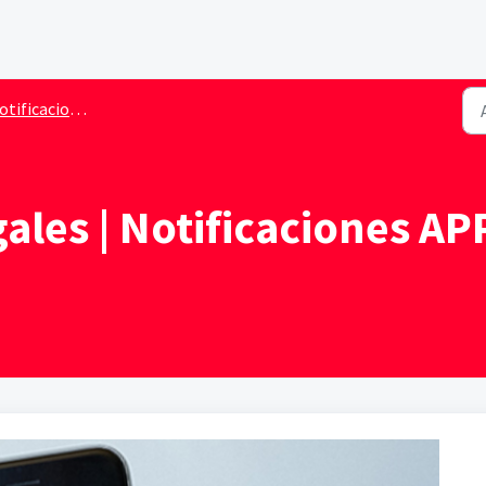
ficaciones App y navegador
ales | Notificaciones A