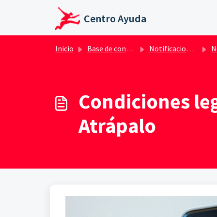
Saltar al contenido principal
Centro Ayuda
Inicio
Base de conocimientos
Notificaciones App y navegador
Noti
Condiciones leg
Atrápalo