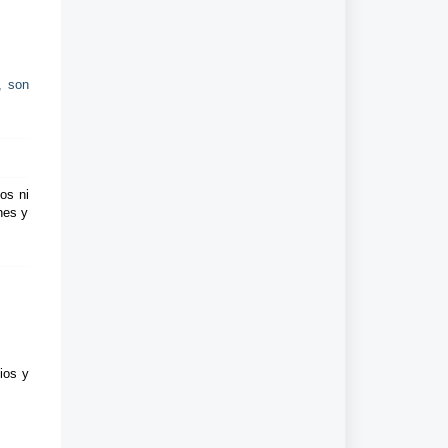
, son
os ni
nes y
ios y