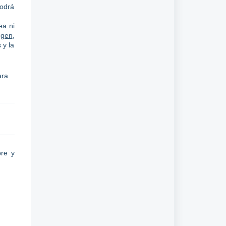
podrá
ea ni
ngen
,
 y la
ara
pre y