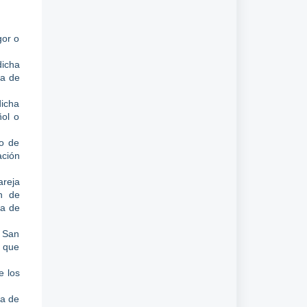
gor o
dicha
ta de
dicha
ñol o
lo de
ación
areja
n de
ta de
, San
, que
e los
ta de