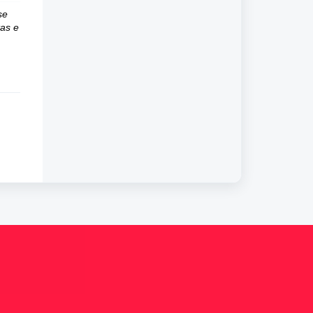
se
tas e