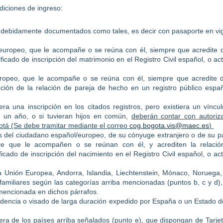
ndiciones de ingreso:
debidamente documentados como tales, es decir con pasaporte en vi
europeo, que le acompañe o se reúna con él, siempre que acredite 
ificado de inscripción del matrimonio en el Registro Civil español, o ac
ropeo, que le acompañe o se reúna con él, siempre que acredite 
ipción de la relación de pareja de hecho en un registro público espa
a una inscripción en los citados registros, pero existiera un víncu
, un año, o si tuvieran hijos en común,
deberán contar con autoriz
tá (Se debe tramitar mediante el correo
cog.bogota.vis@maec.es
)
 del ciudadano español/europeo, de su cónyuge extranjero o de su p
re que le acompañen o se reúnan con él, y acrediten la relació
icado de inscripción del nacimiento en el Registro Civil español, o ac
 Unión Europea, Andorra, Islandia, Liechtenstein, Mónaco, Noruega
amiliares según las categorías arriba mencionadas (puntos b, c y d)
mencionada en dichos párrafos.
dencia o visado de larga duración expedido por España o un Estado d
era de los países arriba señalados (punto e), que dispongan de Tarje