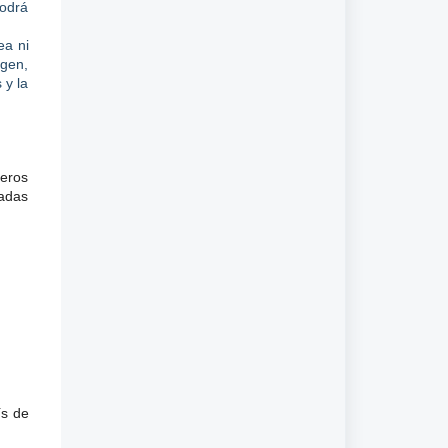
podrá
ea ni
ngen,
 y la
jeros
tadas
ís de