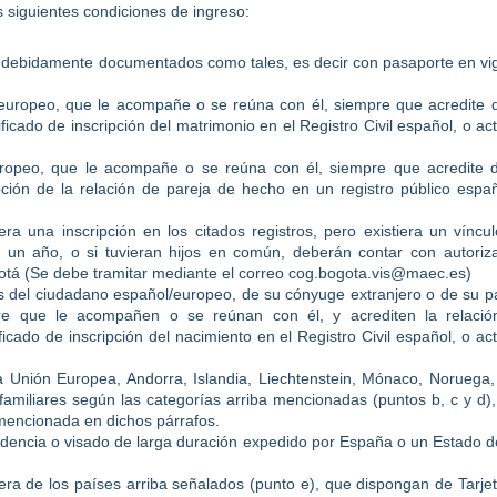
s siguientes condiciones de ingreso:
debidamente documentados como tales, es decir con pasaporte en vi
europeo, que le acompañe o se reúna con él, siempre que acredite 
ificado de inscripción del matrimonio en el Registro Civil español, o ac
ropeo, que le acompañe o se reúna con él, siempre que acredite 
ipción de la relación de pareja de hecho en un registro público espa
a una inscripción en los citados registros, pero existiera un víncu
 un año, o si tuvieran hijos en común, deberán contar con autoriz
otá (Se debe tramitar mediante el correo cog.bogota.vis@maec.es)
 del ciudadano español/europeo, de su cónyuge extranjero o de su p
re que le acompañen o se reúnan con él, y acrediten la relació
icado de inscripción del nacimiento en el Registro Civil español, o ac
 Unión Europea, Andorra, Islandia, Liechtenstein, Mónaco, Noruega
amiliares según las categorías arriba mencionadas (puntos b, c y d)
 mencionada en dichos párrafos.
dencia o visado de larga duración expedido por España o un Estado d
era de los países arriba señalados (punto e), que dispongan de Tarje