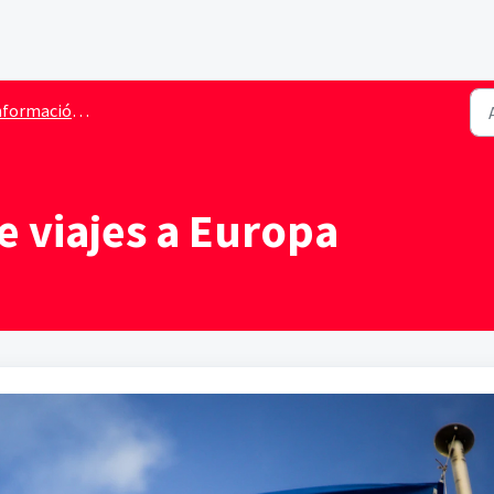
n de requisitos de viaje durante la pandemia | Covid-19
e viajes a Europa