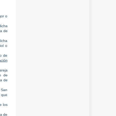
gor o
dicha
ta de
dicha
ñol o
lo de
ación
areja
n de
ta de
, San
, que
e los
ta de