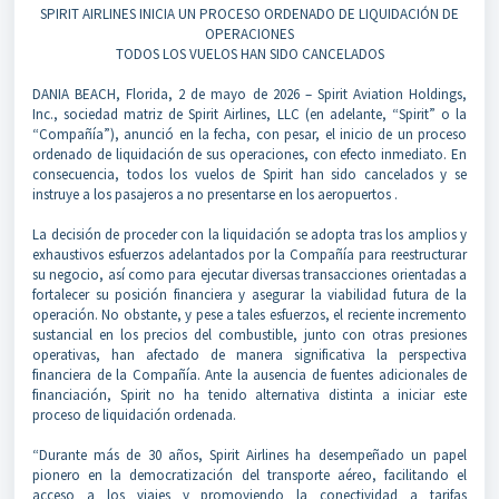
SPIRIT AIRLINES INICIA UN PROCESO ORDENADO DE LIQUIDACIÓN DE
OPERACIONES
TODOS LOS VUELOS HAN SIDO CANCELADOS
DANIA BEACH, Florida, 2 de mayo de 2026 – Spirit Aviation Holdings,
Inc., sociedad matriz de Spirit Airlines, LLC (en adelante, “Spirit” o la
“Compañía”), anunció en la fecha, con pesar, el inicio de un proceso
ordenado de liquidación de sus operaciones, con efecto inmediato. En
consecuencia, todos los vuelos de Spirit han sido cancelados y se
instruye a los pasajeros a no presentarse en los aeropuertos .
La decisión de proceder con la liquidación se adopta tras los amplios y
exhaustivos esfuerzos adelantados por la Compañía para reestructurar
su negocio, así como para ejecutar diversas transacciones orientadas a
fortalecer su posición financiera y asegurar la viabilidad futura de la
operación. No obstante, y pese a tales esfuerzos, el reciente incremento
sustancial en los precios del combustible, junto con otras presiones
operativas, han afectado de manera significativa la perspectiva
financiera de la Compañía. Ante la ausencia de fuentes adicionales de
financiación, Spirit no ha tenido alternativa distinta a iniciar este
proceso de liquidación ordenada.
“Durante más de 30 años, Spirit Airlines ha desempeñado un papel
pionero en la democratización del transporte aéreo, facilitando el
acceso a los viajes y promoviendo la conectividad a tarifas